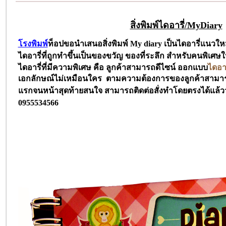
สิ่งพิมพ์ไดอารี่/MyDiary
โรงพิมพ์
ท็อปขอนำเสนอสิ่งพิมพ์ My diary
เป็นไดอารี่แนวใหม
ไดอารี่ที่ถูกทำขึ้นเป็นของขวัญ ของที่ระลึก สำหรับคนพิเศษ
ไดอารี่ที่มีความพิเศษ คือ ลูกค้าสามารถดีไซน์ ออกแบบ
ไดอาร
เอกลักษณ์ไม่เหมือนใคร ตามความต้องการของลู
กค้าสามาร
แรกจนหน้าสุดท้าย
สนใจ สามารถติดต่อสั่งทำโดยตรง
ได้แล้
วว
0955534566