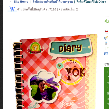
Site Home
|
สิ่งพิมพ์จากโรงพิมพ์ได้มาตรฐาน
|
สิ่งพิมพ์ไดอารี่/MyDiary
จำนวนครั้งที่เปิดดูสินค้า : 7110 | ความคิดเห็น: 2
สิ่
37
ราย
โ
เ
ห
I
ส
ข
ค