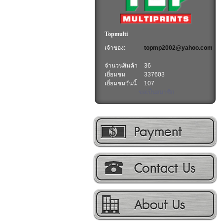
Topmulti
เจ้าของ:
topmp2002@yahoo.com
จำนวนสินค้า
36
เยี่ยมชม
337603
เยี่ยมชมวันนี้
107
ขอเป็นสมาชิก
วิธีการชำระเงิน
ติดต่อเรา
เกี่ยวกับเรา