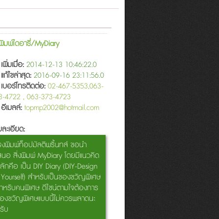
งพิมพ์ไดอารี่/MyDiary
เพิ่มเมื่อ:
2014-12-13 10:46:22.0
แก้ไขล่าสุด:
2016-09-16 23:11:56.0
เบอร์โทรติดต่อ:
02-467-5353,063-
3-4722 , 063-373-4723
อีเมลล์:
topmp2002@hotmail.com
ละเอียด:
รงพิมพ์ท็อปมัลติพริ้นทส์ ขอนำ
สนอ สิ่งพิมพ์ MyDiary โดยมีแนวคิด
ลักคือ เป็น DIY Diary (DIY-Design
t Yourself) สำหรับเป็นของขวัญพิเศษ
ำหรับคนพิเศษ ดีไซน์ตามใจต้องการ
องขวัญพิเศษแบบนี้ไม่ควรพลาดนะ
รับ