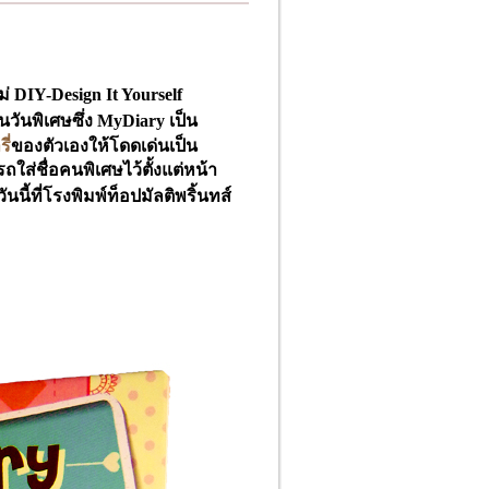
่ DIY-Design It Yourself
ในวันพิเศษ
ซึ่ง
MyDiary
เป็น
ี่
ของตัวเองให้โดดเด่น
เป็น
ถใส่
ชื่อคนพิเศษไว้ตั้งแต่หน้า
ันนี้ที่
โรงพิมพ์
ท็อปมัลติพริ้นทส์