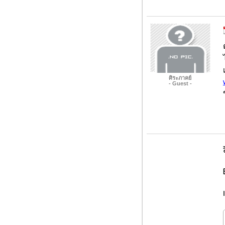
ศิระภาคย์
- Guest -