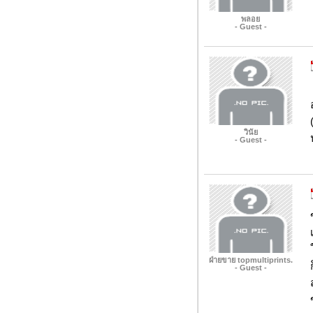
พลอย
- Guest -
วินัย
- Guest -
ฝ่ายขาย topmultiprints.
- Guest -