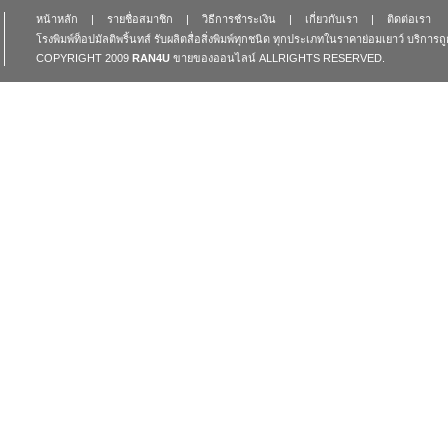
หน้าหลัก
|
รายชื่อสมาชิก
|
วิธีการชำระเงิน
|
เกี่ยวกับเรา
|
ติดต่อเรา
โรงพิมพ์ท็อปมัลติพริ้นทส์ รับผลิตสื่อสิ่งพิมพ์ทุกชนิด ทุกประเภทในราคาย่อมเยาว์ บริการ
COPYRIGHT 2009
RAN4U
ขายของออนไลน์
ALLRIGHTS RESERVED.