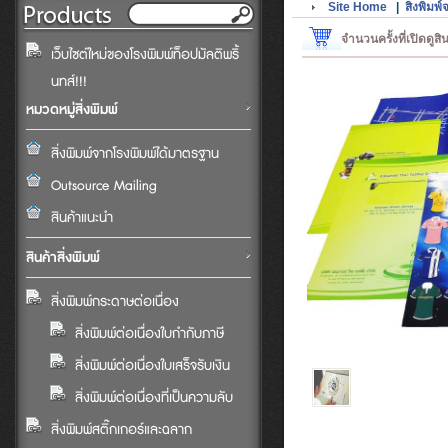
Site Home
|
สิ่งพิม
จำนวนครั้งที่เปิดดูส
เว็บไซต์ใหม่ของโรงพิมพ์ท็อปมัลติพริ้
นทส์!!!
หมวดหมู่สิ่งพิมพ์
สิ่งพิมพ์จากโรงพิมพ์ได้มาตรฐาน
Outsource Mailing
สินค้าแนะนำ
สินค้าสิ่งพิมพ์
สิ่งพิมพ์กระดาษต่อเนื่อง
สิ่งพิมพ์ต่อเนื่องใบกำกับภาษี
สิ่งพิมพ์ต่อเนื่องใบเสร็จรับเงิน
สิ่งพิมพ์ต่อเนื่องที่เป็นความลับ
สิ่งพิมพ์สติ๊กเกอร์และฉลาก