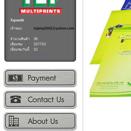
Topmulti
เจ้าของ:
topmp2002@yahoo.com
จำนวนสินค้า
36
เยี่ยมชม
337753
เยี่ยมชมวันนี้
32
ขอเป็นสมาชิก