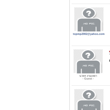
topmp2002@yahoo.com
นวพร งามเหลา
- Guest -