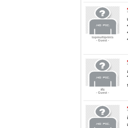
topmultiprints
- Guest -
ฝน
- Guest -