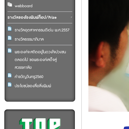
webboard
รางวัลของโรงพิมพ์ท็อป/Prize
รางวัลอุตสาหกรรมดีเด่น พ.ศ.2557
รางวัลธรรมาภิบาล
พระองค์จะสถิตอยู่ในดวงใจปวงชน
ตลอดไป ขอพระองค์เสด็จสู่
สวรรคาลัย
คำขวัญวันครู2560
ประโยชน์ของสื่อสิ่งพิมพ์