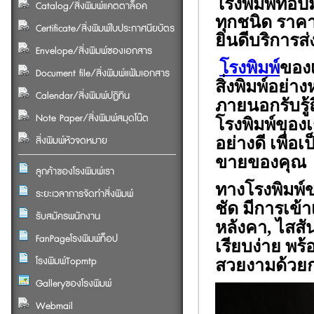
โรงพิมพ์ท็อปมั
Catalog/สิ่งพิมพ์แคตตาล็อค
ทุกชนิด ราคา
Certificate/สิ่งพิมพ์ใบประกาศนียบัตร
ยินดีบริการส่
Envelope/สิ่งพิมพ์ซองเอกสาร
โรงพิมพ์
ของเ
Document file/สิ่งพิมพ์แฟ้มเอกสาร
สิ่งพิมพ์อย่าง
Calendar/สิ่งพิมพ์ปฏิทิน
ภายนอกรับรู้
Note Paper/สิ่งพิมพ์สมุดโน๊ต
โรงพิมพ์ของ
สิ่งพิมพ์หัวจดหมาย
อย่างดี เพื่
ขายของคุณ
ลูกค้าของโรงพิมพ์เรา
ทางโรงพิมพ์ข
ระยะเวลาการจัดทำสิ่งพิมพ์
ชัด มีการเข้
รับสมัครพนักงาน
หลังคา, ไสสั
FanPageโรงพิมพ์ท็อป
เรียบง่าย พร
โรงพิมพ์Topmtp
สวยงามด้วยกา
Galleryของโรงพิมพ์
Webmail