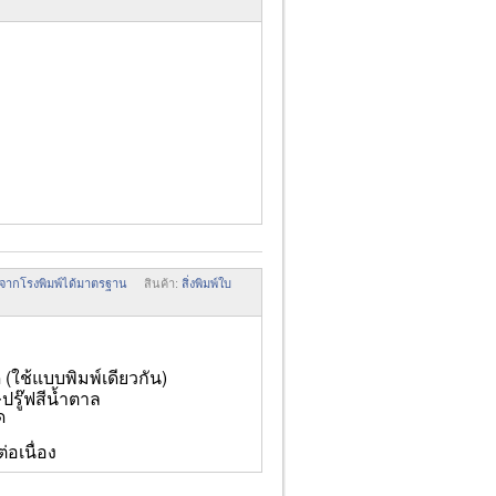
มพ์จากโรงพิมพ์ได้มาตรฐาน
สินค้า:
สิ่งพิมพ์ใบ
ใช้แบบพิมพ์เดียวกัน)
รู๊ฟสีน้ำตาล
ุด
ม
ต่อเนื่อง