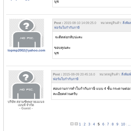
นุช
Post :
2015-08-10 14:09:25.0 หมวดหมู่สินค้า:
สิ่งพ
ฟอร์มใบกำกับภาษี
จะติดต่อกลับน่ะคะ
ขอบคุณคะ
topmp2002@yahoo.com
นุช
Post :
2015-08-09 20:45:16.0 หมวดหมู่สินค้า:
สิ่งพิ
ฟอร์มใบกำกับภาษี
สอบถามการทำใบกำกับภาษี แบบ 4 ชั้น กระดาษต่อเนื่อง
ละเอียดด่วนครับ
บริษัท สยามซัพพลายเมเนจ
เมนท์ จำกัด
- Guest -
1
2
3
4
5
6
7
8
9
10
...
|
|
|
|
|
|
|
|
|
|