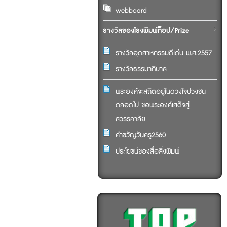
webboard
รางวัลของโรงพิมพ์ท็อป/Prize
รางวัลอุตสาหกรรมดีเด่น พ.ศ.2557
รางวัลธรรมาภิบาล
พระองค์จะสถิตอยู่ในดวงใจปวงชน
ตลอดไป ขอพระองค์เสด็จสู่
สวรรคาลัย
คำขวัญวันครู2560
ประโยชน์ของสื่อสิ่งพิมพ์