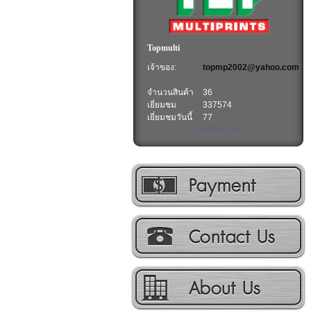
Topmulti
เจ้าของ:
topmp2002@yahoo.com
จำนวนสินค้า
36
เยี่ยมชม
337574
เยี่ยมชมวันนี้
77
ขอเป็นสมาชิก
วิธีการชำระเงิน
ติดต่อเรา
เกี่ยวกับเรา