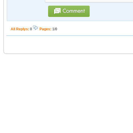
All Replys
:
0
Pages:
1/0