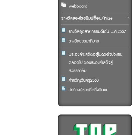
webboard
รางวัลของโรงพิมพ์ท็อป/Prize
รางวัลอุตสาหกรรมดีเด่น พ.ศ.2557
รางวัลธรรมาภิบาล
พระองค์จะสถิตอยู่ในดวงใจปวงชน
ตลอดไป ขอพระองค์เสด็จสู่
สวรรคาลัย
คำขวัญวันครู2560
ประโยชน์ของสื่อสิ่งพิมพ์