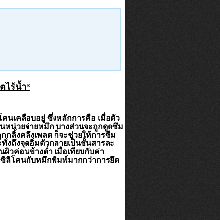
ตไร้น้ำ*
นเคลือบอยู่ ซึ่งหลักการคือ เมื่อตัว
หน่วยจ่ายหมึก บางส่วนจะถูกดูดซึม
ูกกลิ้งคลึงเพลต ก็จะช่วยให้การซืม
ั่งถึงจุดอิ่มตัวกลายเป็นชั้นสารละ
ผิวค่อนข้างต่ำ เมื่อเทียบกับค่า
วซิลิโคนกับหมึกพิมพ์มากกว่าการยึด