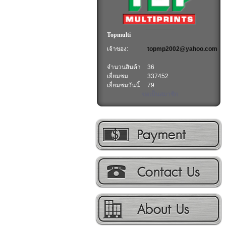
Topmulti
เจ้าของ:
topmp2002@yahoo.com
จำนวนสินค้า
36
เยี่ยมชม
337452
เยี่ยมชมวันนี้
79
ขอเป็นสมาชิก
วิธีการชำระเงิน
ติดต่อเรา
เกี่ยวกับเรา