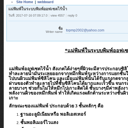
Site Home
|
webboard
แม่พิมพ์ในระบบพิมพ์ออฟเซตไร้น้ำ
วันที่: 2017-07-16 07:09:17.0
view 4557
reply 0
ชื่อ
topmp2002@yahoo.com
Writer name
*แม่พิมพ์ในระบบพิมพ์ออฟเซ
แม่พิมพ์ออฟเซตไร้น้ำ สังเกตได้ง่ายๆที่ผิวจะมีสารประกอบซิลิโค
ทำละลายน้ำมันระเหยออกจากหมึกพิมพ์ระหว่างการแยกชั้นใน
ไปบนผิวแม่พิมพ์ซิลิโคน และเมื่อแม่พิมพ์นั้นได้รับแรงกดจากล
ผ่านของตัวทำละลายไปที่ชั้นซิลิโคนได้มากและเร็วขึ้น จนกระท
ลายบางๆ ช่วยกั้นไม่ให้หมึกไปเกาะติดได้ ชั้นบางๆมีค่าพลังงาน
พลังงานผิวของหมึกพิมพ์ ทำให้เกิดแรงผลักต้านระหว่างชั้นผิ
เกาะ
ลักษณะของแม่พิมพ์ ประกอบด้วย 3 ชั้นหลักๆ คือ
ฐานอะลูมิเนียมหรือ พอลิเอสเทอร์
ชั้นพอลิเมอร์ไวแสง