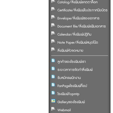
Catalog/สิ่งพิมพ์แคตตาล็อค
Certificate/สิ่งพิมพ์ใบประกาศนียบัตร
Envelope/สิ่งพิมพ์ซองเอกสาร
Document file/สิ่งพิมพ์แฟ้มเอกสาร
Calendar/สิ่งพิมพ์ปฏิทิน
Note Paper/สิ่งพิมพ์สมุดโน๊ต
สิ่งพิมพ์หัวจดหมาย
ลูกค้าของโรงพิมพ์เรา
ระยะเวลาการจัดทำสิ่งพิมพ์
รับสมัครพนักงาน
FanPageโรงพิมพ์ท็อป
โรงพิมพ์Topmtp
Galleryของโรงพิมพ์
Webmail