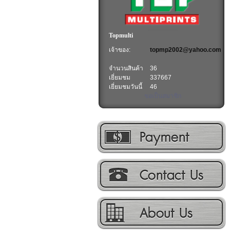
Topmulti
เจ้าของ:
topmp2002@yahoo.com
จำนวนสินค้า
36
เยี่ยมชม
337667
เยี่ยมชมวันนี้
46
ขอเป็นสมาชิก
วิธีการชำระเงิน
ติดต่อเรา
เกี่ยวกับเรา