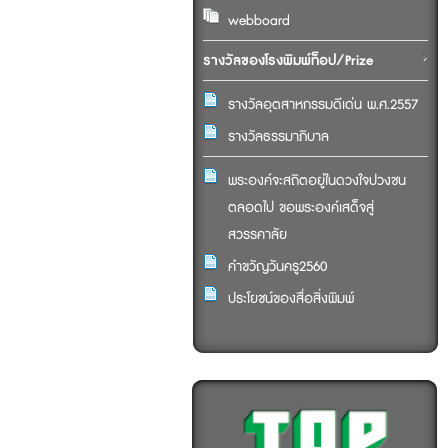
webboard
รางวัลของโรงพิมพ์ท็อป/Prize
รางวัลอุตสาหกรรมดีเด่น พ.ศ.2557
รางวัลธรรมาภิบาล
พระองค์จะสถิตอยู่ในดวงใจปวงชน
ตลอดไป ขอพระองค์เสด็จสู่
สวรรคาลัย
คำขวัญวันครู2560
ประโยชน์ของสื่อสิ่งพิมพ์