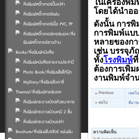
ในเครื่องพิมพ
สิ่งพิมพ์สติ๊กเกอร์ปั๊มเปล่า
โดยได้นำออก
สิ่งพิมพ์สติ๊กเกอร์แผ่น
ดังนั้น การพ
สิ่งพิมพ์สติ๊กเกอร์เนื้อ PVC, PP
การพิมพ์แบบ
สิ่งพิมพ์สติ๊กเกอร์เทอร์มอล/สิ่ง
หลายของการ
พิมพ์สติ๊กเกอร์ขาวด้าน
เช่น บรรจุภ
Books/สิ่งพิมพ์หนังสือ
ทั้ง
โรงพิมพ์
ท
สิ่งพิมพ์หนังสือรายงานประจำปี
ต้องการเพิ่
Photo Book/สิ่งพิมพ์โฟโต้บุ๊ค
งานพิมพ์จำน
MyDiary/สิ่งพิมพ์ไดอารี่
Thermal/สิ่งพิมพ์เทอร์มอล
Previous
เทคโน
สิ่งพิมพ์กระดาษบัตรคิวธนาคาร
ต่อไป
ที่มา
สิ่งพิมพ์กระดาษม้วนเคมี 2 ชั้น
สิ่งพิมพ์กระดาษม้วนเปล่า
Brochure/สิ่งพิมพ์โบรชัวร์ แผ่นพับ
ความคิดเห็น