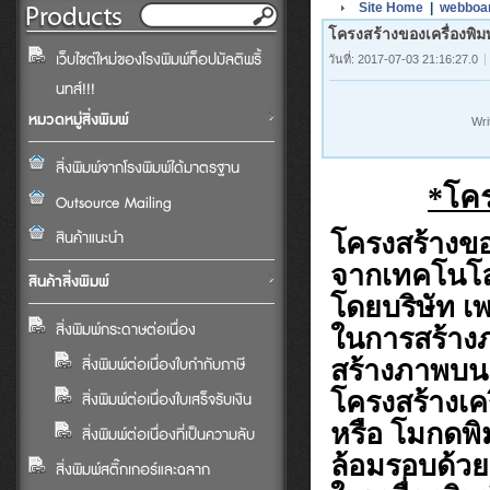
Site Home
|
webboa
โครงสร้างของเครื่องพิม
เว็บไซต์ใหม่ของโรงพิมพ์ท็อปมัลติพริ้
วันที่: 2017-07-03 21:16:27.0
นทส์!!!
หมวดหมู่สิ่งพิมพ์
Wri
สิ่งพิมพ์จากโรงพิมพ์ได้มาตรฐาน
*โคร
Outsource Mailing
สินค้าแนะนำ
โครงสร้างของ
จากเทคโนโลยี
สินค้าสิ่งพิมพ์
โดยบริษัท เ
สิ่งพิมพ์กระดาษต่อเนื่อง
ในการสร้างภา
สิ่งพิมพ์ต่อเนื่องใบกำกับภาษี
สร้างภาพบนแ
โครงสร้างเคร
สิ่งพิมพ์ต่อเนื่องใบเสร็จรับเงิน
หรือ โมกดพิ
สิ่งพิมพ์ต่อเนื่องที่เป็นความลับ
ล้อมรอบด้วย
สิ่งพิมพ์สติ๊กเกอร์และฉลาก