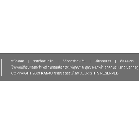
หน้าหลัก
|
รายชื่อสมาชิก
|
วิธีการชำระเงิน
|
เกี่ยวกับเรา
|
ติดต่อเรา
โรงพิมพ์ท็อปมัลติพริ้นทส์ รับผลิตสื่อสิ่งพิมพ์ทุกชนิด ทุกประเภทในราคาย่อมเยาว์ บริการ
COPYRIGHT 2009
RAN4U
ขายของออนไลน์
ALLRIGHTS RESERVED.