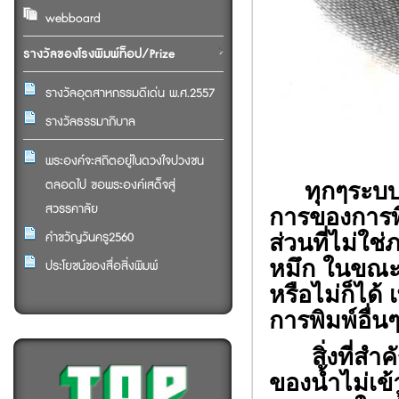
webboard
รางวัลของโรงพิมพ์ท็อป/Prize
รางวัลอุตสาหกรรมดีเด่น พ.ศ.2557
รางวัลธรรมาภิบาล
พระองค์จะสถิตอยู่ในดวงใจปวงชน
ตลอดไป ขอพระองค์เสด็จสู่
ทุกๆระบบกา
สวรรคาลัย
การของการพิ
คำขวัญวันครู2560
ส่วนที่ไม่ใช
หมึก ในขณะที
ประโยชน์ของสื่อสิ่งพิมพ์
หรือไม่ก็ได้
การพิมพ์อื่น
สิ่งที่สำคั
ของน้ำไม่เข้