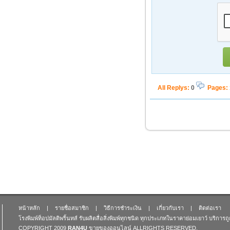
All Replys
:
0
Pages:
หน้าหลัก
|
รายชื่อสมาชิก
|
วิธีการชำระเงิน
|
เกี่ยวกับเรา
|
ติดต่อเรา
โรงพิมพ์ท็อปมัลติพริ้นทส์ รับผลิตสื่อสิ่งพิมพ์ทุกชนิด ทุกประเภทในราคาย่อมเยาว์ บริการ
COPYRIGHT 2009
RAN4U
ขายของออนไลน์
ALLRIGHTS RESERVED.