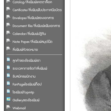
Catalog/สิ่งพิมพ์แคตตาล็อค
Certificate/สิ่งพิมพ์ใบประกาศนียบัตร
Envelope/สิ่งพิมพ์ซองเอกสาร
Document file/สิ่งพิมพ์แฟ้มเอกสาร
Calendar/สิ่งพิมพ์ปฏิทิน
Note Paper/สิ่งพิมพ์สมุดโน๊ต
สิ่งพิมพ์หัวจดหมาย
ลูกค้าของโรงพิมพ์เรา
ระยะเวลาการจัดทำสิ่งพิมพ์
รับสมัครพนักงาน
FanPageโรงพิมพ์ท็อป
โรงพิมพ์Topmtp
Galleryของโรงพิมพ์
Webmail