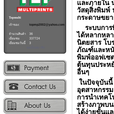
และภายใน น้
วัสดุสิ่งพิม
กระดาษขยาย
Topmulti
เจ้าของ:
topmp2002@yahoo.com
ระบบการพิม
ได้หลากหลาย
จำนวนสินค้า
36
เยี่ยมชม
337724
นิตยสาร โบร
เยี่ยมชมวันนี้
3
ขอเป็นสมาชิก
ภัณฑ์และหนั
พิมพ์ออฟเซ
ต้นทุนประหยั
อื่นๆ
ในปัจจุบันน
อุตสาหกรรมต่
การนำเทคโน
สร้างภาพบน
ได้ง่ายขั้นแ